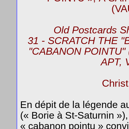
(V
Old Postcards S
31 - SCRATCH THE "
"CABANON POINTU"
APT,
Chris
En dépit de la légende au
(« Borie à St-Saturnin »),
« cabanon pointu » convi