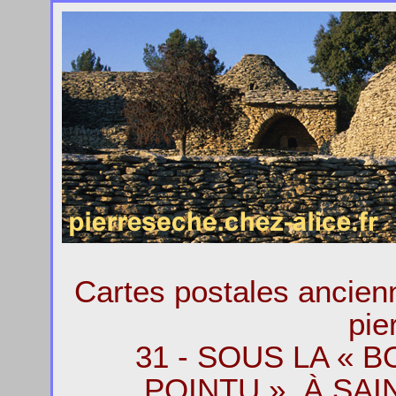
Cartes postales ancie
pie
31 - SOUS LA « 
POINTU », À SA