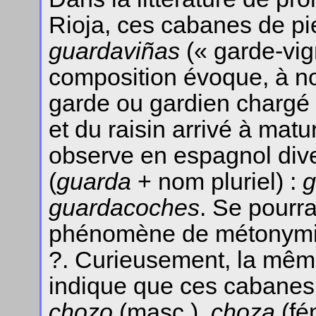
Rioja, ces cabanes de pie
guardaviñas
(« garde-vig
composition évoque, à not
garde ou gardien chargé 
et du raisin arrivé à matur
observe en espagnol div
(
guarda
+ nom pluriel) :
g
guardacoches
. Se pourrai
phénomène de métonymie,
?. Curieusement, la même
indique que ces cabanes
chozo
(masc.),
choza
(fé